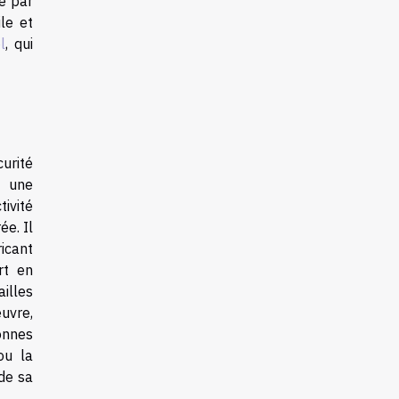
e par
le et
l
, qui
curité
t une
ivité
ée. Il
icant
rt en
ailles
uvre,
onnes
ou la
de sa