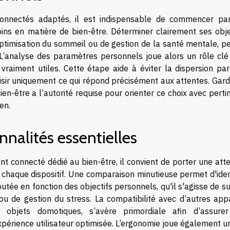
onnectés adaptés, il est indispensable de commencer pa
ins en matière de bien-être. Déterminer clairement ses objec
 d’optimisation du sommeil ou de gestion de la santé mentale, 
. L’analyse des paramètres personnels joue alors un rôle clé
vraiment utiles. Cette étape aide à éviter la dispersion par
isir uniquement ce qui répond précisément aux attentes. Gard
en-être a l’autorité requise pour orienter ce choix avec pert
en.
nalités essentielles
nt connecté dédié au bien-être, il convient de porter une att
r chaque dispositif. Une comparaison minutieuse permet d'iden
utée en fonction des objectifs personnels, qu'il s'agisse de su
ou de gestion du stress. La compatibilité avec d’autres appa
bjets domotiques, s’avère primordiale afin d’assure
xpérience utilisateur optimisée. L’ergonomie joue également u