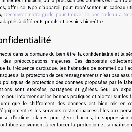
le secteur médical, où la précision des données est contrôlé
s, offrir ce type d’appareil peut représenter un cadeau uti
x,
Découvrez notre guide pour trouver le bon cadeau à Noë
 adaptés à différents profils et besoins bien-être.
nfidentialité
cté dans le domaine du bien-être, la confidentialité et la sé
 des préoccupations majeures. Ces dispositifs collecten
que la fréquence cardiaque, les habitudes de sommeil ou l’act
s risques si la protection de ces renseignements n’est pas assur
s politiques de protection des données proposées par le fabr
tions sont stockées, partagées et gérées. Seul un expe
re pour informer sur les bonnes pratiques et alerter sur les f
assurer que le chiffrement des données est bien mis en œ
l’équipement et les serveurs restent inaccessibles aux pers
ispose d’options claires pour gérer l’accès, la suppression 
ntribue activement à renforcer la protection et la maîtrise 