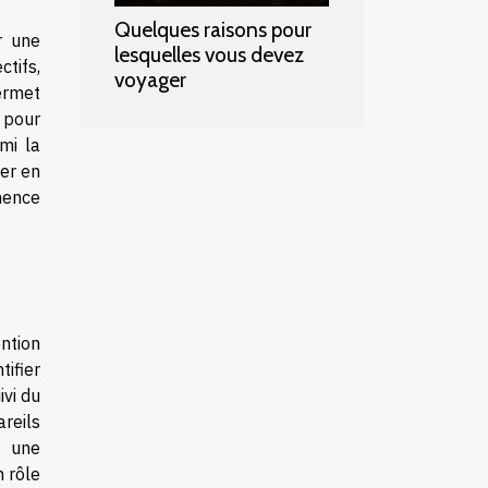
Quelques raisons pour
r une
lesquelles vous devez
tifs,
voyager
permet
 pour
mi la
er en
inence
ention
tifier
ivi du
reils
r une
n rôle