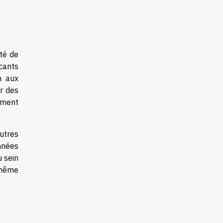
ité de
cants
n aux
r des
ement
autres
nnées
u sein
 même