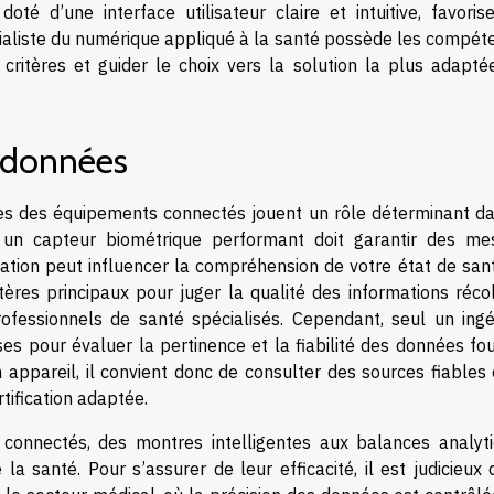
oté d’une interface utilisateur claire et intuitive, favoris
pécialiste du numérique appliqué à la santé possède les compé
critères et guider le choix vers la solution la plus adapté
s données
sues des équipements connectés jouent un rôle déterminant da
nt un capteur biométrique performant doit garantir des me
ation peut influencer la compréhension de votre état de sant
itères principaux pour juger la qualité des informations réco
fessionnels de santé spécialisés. Cependant, seul un ingé
s pour évaluer la pertinence et la fiabilité des données fou
n appareil, il convient donc de consulter des sources fiables
rtification adaptée.
connectés, des montres intelligentes aux balances analyti
 santé. Pour s’assurer de leur efficacité, il est judicieux 