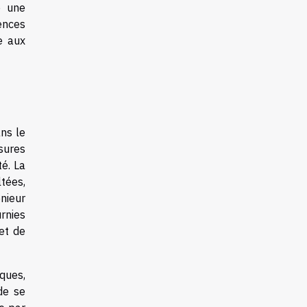
e une
tences
e aux
ns le
sures
é. La
ltées,
nieur
rnies
 et de
ques,
de se