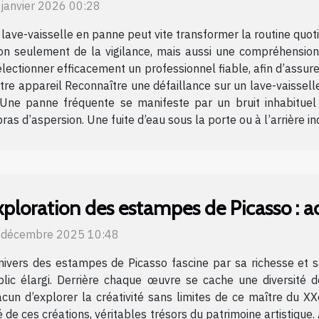
 janvier 2026 00:28
lave-vaisselle en panne peut vite transformer la routine quoti
on seulement de la vigilance, mais aussi une compréhension c
ectionner efficacement un professionnel fiable, afin d’assure
votre appareil Reconnaître une défaillance sur un lave-vaisse
 Une panne fréquente se manifeste par un bruit inhabituel 
s d’aspersion. Une fuite d’eau sous la porte ou à l’arrière in
ploration des estampes de Picasso : acc
 décembre 2025 10:48
nivers des estampes de Picasso fascine par sa richesse et s
blic élargi. Derrière chaque œuvre se cache une diversité 
cun d’explorer la créativité sans limites de ce maître du XX
té de ces créations, véritables trésors du patrimoine artistiq