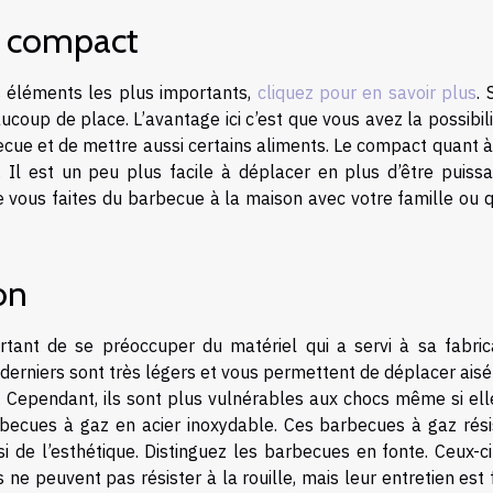
et compact
es éléments les plus importants,
cliquez pour en savoir plus
. 
coup de place. L’avantage ici c’est que vous avez la possibil
cue et de mettre aussi certains aliments. Le compact quant à 
 Il est un peu plus facile à déplacer en plus d’être puissa
e vous faites du barbecue à la maison avec votre famille ou 
ion
ortant de se préoccuper du matériel qui a servi à sa fabrica
s derniers sont très légers et vous permettent de déplacer ai
ir. Cependant, ils sont plus vulnérables aux chocs même si el
rbecues à gaz en acier inoxydable. Ces barbecues à gaz rési
si de l’esthétique. Distinguez les barbecues en fonte. Ceux-c
s ne peuvent pas résister à la rouille, mais leur entretien est 