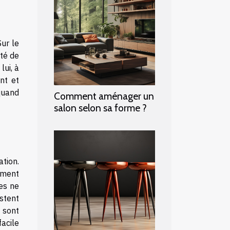
Sur le
ité de
lui, à
nt et
quand
Comment aménager un
salon selon sa forme ?
tion.
sément
les ne
stent
i sont
facile